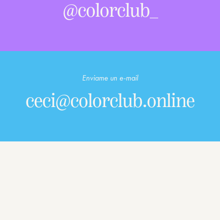
@colorclub_
Enviame un e-mail
ceci@colorclub.online