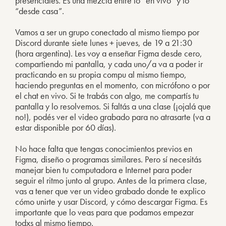
presenciales. Es una mezcla entre lo “en vivo” y lo
“desde casa”.
Vamos a ser un grupo conectado al mismo tiempo por
Discord durante siete lunes + jueves, de 19 a 21:30
(hora argentina). Les voy a enseñar Figma desde cero,
compartiendo mi pantalla, y cada uno/a va a poder ir
practicando en su propia compu al mismo tiempo,
haciendo preguntas en el momento, con micrófono o por
el chat en vivo. Si te trabás con algo, me compartís tu
pantalla y lo resolvemos. Si faltás a una clase (¡ojalá que
no!), podés ver el video grabado para no atrasarte (va a
estar disponible por 60 días).
No hace falta que tengas conocimientos previos en
Figma, diseño o programas similares. Pero sí necesitás
manejar bien tu computadora e Internet para poder
seguir el ritmo junto al grupo. Antes de la primera clase,
vas a tener que ver un video grabado donde te explico
cómo unirte y usar Discord, y cómo descargar Figma. Es
importante que lo veas para que podamos empezar
todxs al mismo tiempo.